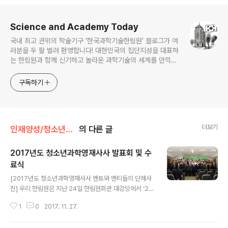
로그 정보
Science and Academy Today
국내 최고 권위의 학술기구 ‘한국과학기술한림원’ 블로그가 여
러분을 두 팔 벌려 환영합니다! 대한민국의 집단지성을 대표하
는 한림원과 함께 신기하고 놀라운 과학기술의 세계를 만끽하
세요.
구독하기
더보기
인재양성/청소년과학영재사사
의 다른 글
2017년도 청소년과학영재사사 발표회 및 수
료식
글 내용
[2017년도 청소년과학영재사사 멘토와 멘티들의 단체사
진] 우리 한림원은 지난 24일 한림원회관 대강당에서 ‘20
17년도 청소년과학영재사사 발표회 및 수료식’을 개최했
1
0
2017. 11. 27.
다. 수료식에는 올해 멘토링에 참여한 29명의 과학영재들
과 이들을 사사한 한림원 회원들이 참석했으며 ‘멘토링 활