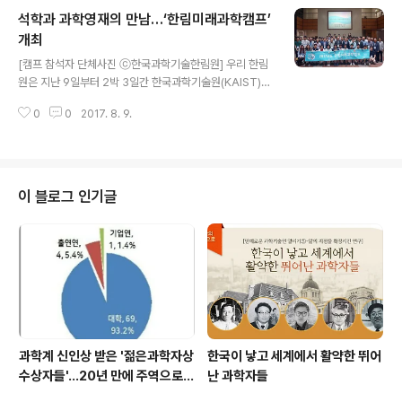
동 발표’와 ‘멘토 총평’, ‘수료증 수여’ 등이 진행됐다. 우리
석학과 과학영재의 만남…‘한림미래과학캠프’
한림원이 지난 2008년부터 시행하고 있는 청소년과학영
재사사 프로그램은 과학기술 분야에 흥미를 가진 고등학교
개최
글 내용
1·2학년 영재들과 한림원 석학들의 교류를 제공해 학생들
[캠프 참석자 단체사진 ⓒ한국과학기술한림원] 우리 한림
이 보다 자발적으로 과학기술 탐구능력을 가질 수 있도록
원은 지난 9일부터 2박 3일간 한국과학기술원(KAIST)에
돕고자 기획됐다. 학교 안에서 할 수 있는 실험과 수업을 넘
서 ‘2017년도 한림미래과학캠프’를 개최했다. 한림미래과
어 다방면으로 깊이 있는 학습방법을 배울 수 있다고 입소
0
0
2017. 8. 9.
학캠프는 한림원 회원들과 과학영재들의 1:1멘토프로그램
문이 나며 매해 학생들의 참여율이 ..
인 '청소년과학영재사사' 사업의 일환으로, 올해 사업에 참
여하는 대부분의 멘토와 멘티는 물론 이전에 참여한 또래
선배들까지 함께 하는 행사다. 특히 올해 행사에서는 KAIS
T와 나노종합기술원, 휴보랩, 한국생명공학연구원 부설 국
이 블로그 인기글
가영장류센터 등의 연구시설을 견학하고, 수학·물리·화학·
생명과학·공학 등 분야별로 학생들의 호기심을 자극하는
연구 활동을 진행했으며 멘토와의 대화시간, 청소년과학영
재사사 선배와의 만남 등 친교의 시간도 가졌다. 개회식에
서는 이명철 원장과 신성철 총장의 인사말에 ..
과학계 신인상 받은 '젊은과학자상
한국이 낳고 세계에서 활약한 뛰어
수상자들'…20년 만에 주역으로
난 과학자들
우뚝