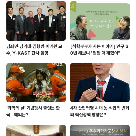
남좌민·남기태·김형범·이기원 교
[석학부부가 사는 이야기] 연구 3
수, Y-KAST 간사 임명
0년 해보니 "점점 더 재밌어"
‘과학의 날’ 기념행사 줄잇는 한
4차 산업혁명 시대 농·식업의 변화
국…해외는?
와 혁신정책 방향은?