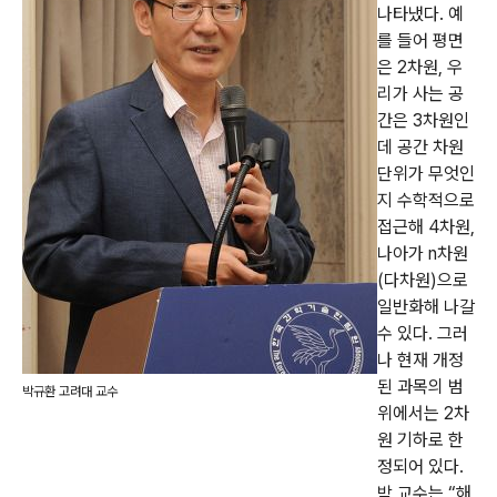
나타냈다. 예
를 들어 평면
은 2차원, 우
리가 사는 공
간은 3차원인
데 공간 차원
단위가 무엇인
지 수학적으로
접근해 4차원,
나아가 n차원
(다차원)으로
일반화해 나갈
수 있다. 그러
나 현재 개정
된 과목의 범
박규환 고려대 교수
위에서는 2차
원 기하로 한
정되어 있다.
박 교수는 “해