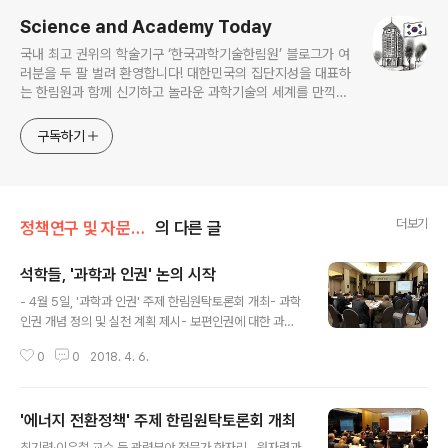
Science and Academy Today
국내 최고 권위의 학술기구 ‘한국과학기술한림원’ 블로그가 여
러분을 두 팔 벌려 환영합니다! 대한민국의 집단지성을 대표하
는 한림원과 함께 신기하고 놀라운 과학기술의 세계를 만끽하
세요.
구독하기
더보기
정책연구 및 자문/한림원탁토론회
의 다른 글
석학들, '과학과 인권' 논의 시작
글 내용
- 4월 5일, '과학과 인권' 주제 한림원탁토론회 개최- 과학
인권 개념 정의 및 실천 계획 제시- 보편인권에 대한 과학
기술계 역할 명시 각계각층에서 '인권'에 대한 관심이 높아
0
0
2018. 4. 6.
지고 있는 가운데, 한국과학기술한림원(원장 이명철)이 국
내 과학기술계의 인권 의식을 높이고 사회적 책임감을 부
여하기 위한 자리를 마련했다. 한림원은 4월 5일 '과학과
'에너지 전환정책' 주제 한림원탁토론회 개최
인권'을 주제로 열린 '제124회 한림원탁토론회'에서 과학
글 내용
기술자 인권선언문 초안을 공개하고, 과학기술계가 인권을
최기련·이은철 교수 등 관련분야 전문가 한자리…원자력과