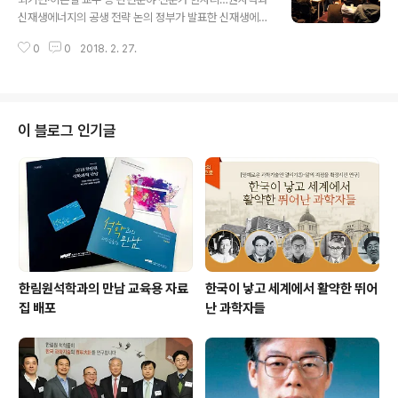
위해 해야 할 역할 등을 함께 논의하며 의견을 수렴했다. 이
신재생에너지의 공생 전략 논의 정부가 발표한 신재생에너
날 토론회에서는 조효제 성공회대학교 사회과학부 교수,
지3020 이행계획과 제8차 전력수급 기본계획의 성공을
민동필 서울대학교 물리학부 명예교수, 이중원 서울시립대
0
0
2018. 2. 27.
위해 해결해야 할 과제와 전략을 논의하는 소통의 장이 마
학교 철학과 교수, 송세련 경희대학교 법학전문대학원 교
련됐다. 한국과학기술한림원(원장 이명철·이하 한림원)은
수 등 4명이 주제 발표를 진행했다..
지난 2월 27일(화) 오후 2시부터 코엑스 컨퍼런스룸(남)
3층 317A호에서 '에너지전환정책, 과학기술자 입장에서
본 성공여건'을 주제로 '제123회 한림원탁토론회'를 개최
이 블로그 인기글
했다. 토론회에서는 최기련 아주대학교 명예교수(한림원
종신회원), 이은철 서울대 명예교수(한림원 종신회원) 등 2
명의 관련 분야 전문가들의 주제발표가 진행됐다. [최기련
교수(좌)와 이은철 교수(우)가 주제발표를 맡았다] 먼저 최
기련 교수은 '에너지전환정책, 성..
한림원석학과의 만남 교육용 자료
한국이 낳고 세계에서 활약한 뛰어
집 배포
난 과학자들