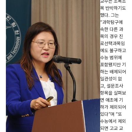
교수는 조목조
목 반박하기도
했다. 그는
“과학탐구에
속한 다른 과
목의 경우 진
로선택과목임
에도 불구하고
수능 범위에
포함됐지만 기
하는 배제되어
일관성이 없
고, 설문조사
항목을 살펴보
면 애초에 기
하가 제외되어
있다”며 “또
수능에서 제외
되면 고교 교