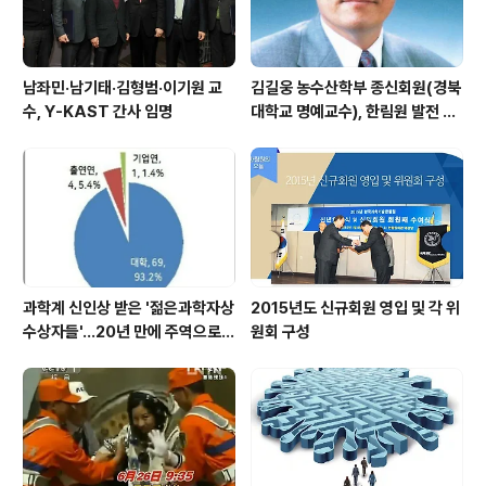
남좌민·남기태·김형범·이기원 교
김길웅 농수산학부 종신회원(경북
수, Y-KAST 간사 임명
대학교 명예교수), 한림원 발전 위
해 기부금 전달
과학계 신인상 받은 '젊은과학자상
2015년도 신규회원 영입 및 각 위
수상자들'…20년 만에 주역으로
원회 구성
우뚝