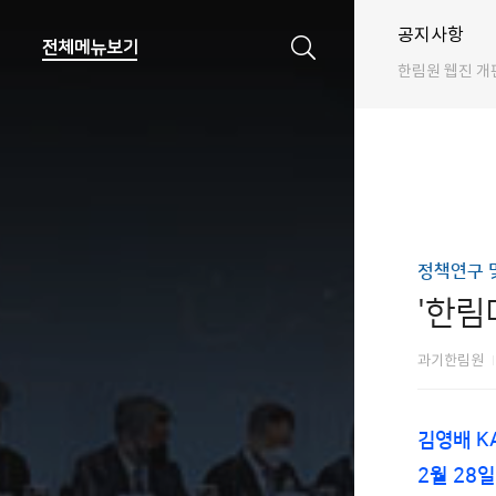
공지사항
한림원 웹진 개
정책연구 
'한림
과기한림원
김영배 K
2월 28