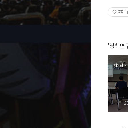
공감
'정책연
제2회 
2