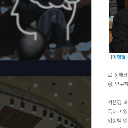
로 정해졌
황, 연구
서은경 교
록하고 있
영향력 있