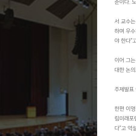
준이다. 
서 교수는
하며 우수
야 한다”
이어 그는
대한 논의
주제발표 
한편 이명
림미래포럼
다”고 역