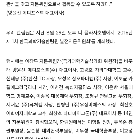
관심을 갖고 자문위원으로서 활동할 수 있도록 하겠다."
(양윤선 메디포스트 대표이사)
우리 한림원은 지난 8월 29일 오후 더 플라자호텔에서 '2016년
제 1차 한국과학기술한림원 발전자문위원회'를 개최했다.
행사에는 이장무 자문위원장(국가과학기술심의회 위원장)을 비롯
해 양윤선 메디포스트(주) 대표이사, 고광호 차의과대학교 교수,
신태용 (주)한신ITC 사장, 오성석 삼오파마켐(주) 사장, 이보균 카
길애그리퓨리나 사장, 이병건 녹십자홀딩스 사장, 이은방 서울대
학교 명예교수, 이종욱 대웅제약 부회장, 조평규 연달그룹 부회장,
지대윤 (주)퓨처켐 사장, 천병년 (주)우정비에스씨 사장, 최진호
이화여자대학교 교수, 최창호 하나마이크론(주) 대표이사 등 14인
의 자문위원이 참석했으며, 한림원에서는 이명철 원장, 유욱준 총
괄부원장, 윤순창 대외협력부원장, 이두성 국내학술부장, 이호성