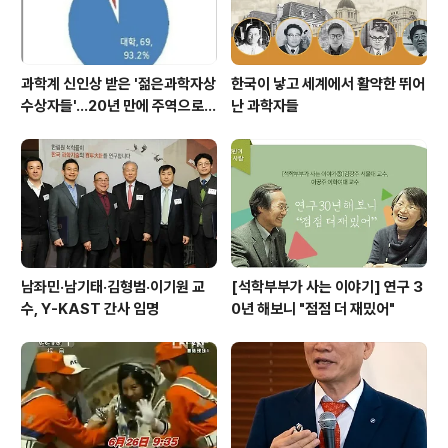
과학계 신인상 받은 '젊은과학자상
한국이 낳고 세계에서 활약한 뛰어
수상자들'…20년 만에 주역으로
난 과학자들
우뚝
남좌민·남기태·김형범·이기원 교
[석학부부가 사는 이야기] 연구 3
수, Y-KAST 간사 임명
0년 해보니 "점점 더 재밌어"