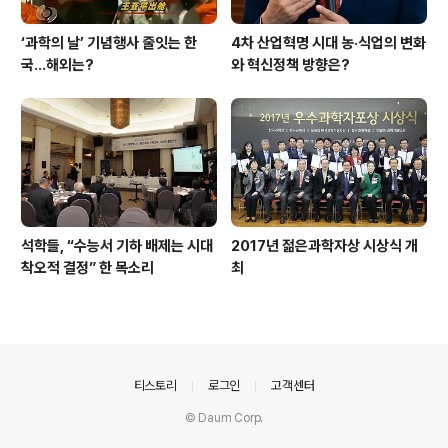
‘과학의 날’ 기념행사 줄잇는 한
4차 산업혁명 시대 농·식업의 변화
국…해외는?
와 혁신정책 방향은?
석학들, “수능서 기하 배제는 시대
2017년 젊은과학자상 시상식 개
착오적 결정” 한 목소리
최
의안내
티스토리
로그인
고객센터
© Daum Corp.