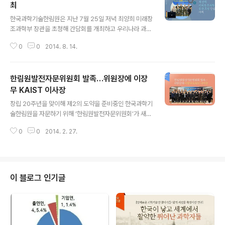
최
글 내용
한국과학기술한림원은 지난 7월 25일 저녁 최양희 미래창
조과학부 장관을 초청해 간담회를 개최하고 우리나라 과학
기술계 현안에 대한 의견을 전달했다. 이날 간담회는 조완
0
0
2014. 8. 14.
규 초대원장을 비롯해 정근모(4대), 이현구(5대), 정길생
(6대) 원장 등 역대 한림원 원장과 박성현 원장 등 운영위
원들이 참석한 가운데, 최 장관이 창조경제 조성을 위해 추
한림원발전자문위원회 발족…위원장에 이장
진되고 있는 부처 주요사업에 대해 소개하고 과학기술계
최고 석학 단체인 한림원에 자문을 구하는 형태로 진행됐
무 KAIST 이사장
글 내용
다. 최 장관은 2005년 한림원 정회원에 선출된 데 이어 융
창립 20주년을 맞이해 제2의 도약을 준비중인 한국과학기
합과학기술위원회 위원장과 청소년과학영재사사 사업의
술한림원을 자문하기 위해 ‘한림원발전자문위원회’가 새로
멘토로도 활동한 바 있어 한림원과 인연이 깊다. 최 장관은
출범했다. 한림원은 지난달 15일 르네상스 서울호텔에서
“고향에 온 느낌”이라며 간담회 참석자들에게 인사를 전했
0
0
2014. 2. 27.
한림원발전자문위원회 발족식을 개최했다. 이날 발족식에
다. 이에 대해 정길생 전 원장은 “큰 ..
서는 이장무 KAIST 이사장(한림원 정회원)이 위원장에 추
대된 가운데, 이건우 서울대학교 공과대학장(한림원 정회
원), 양윤선 메디포스트(주) 사장, 윤석근 일성신약(주) 사
장이 부위원장으로 선임되었다. 또한 박성욱 SK 하이닉스
이 블로그 인기글
사장, 박원호 (주)디아이 회장, 배중호 (주)국순당 사장, 윤
윤수 (주)휠라코리아 회장, 이종욱 대웅제약 사장을 비롯한
34명의 한림원 회원 및 산업계 인사들이 위원으로 위촉되
었다.