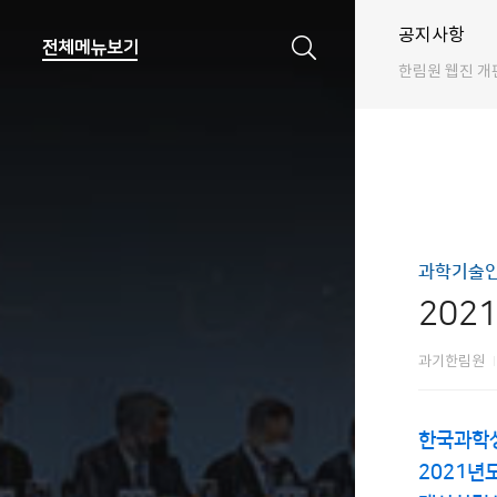
공지사항
한림원 웹진 개
과학기술인
202
과기한림원
한국과학상
2021년