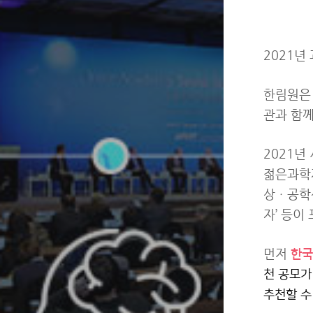
2021년
한림원은 
관과 함께
2021년
젊은과학자
상ㆍ공학상
자’ 등이
먼저
한국
천 공모가
추천할 수