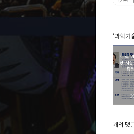
공감
'과학기술
‘제5회
상’ 시
·황
2
개의 댓