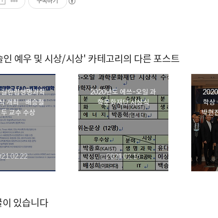
구독하기
인 예우 및 시상/시상' 카테고리의 다른 포스트
 카길한림생명과학
2020년도 에쓰-오일 과
202
상식 개최…배승철
학문화재단 시상식
학상
일두 교수 수상
박현진
021.02.22
2021.02.16
글이 있습니다