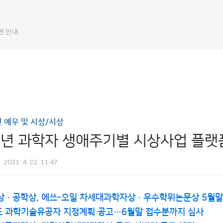
편 안내
 예우 및 시상/시상
1년 과학자 생애주기별 시상사업 플랫
2021. 4. 22. 11:47
·공학상, 에쓰-오일 차세대과학자상·우수학위논문상 5월말
도 과학기술유공자 지정계획 공고…6월말 접수분까지 심사