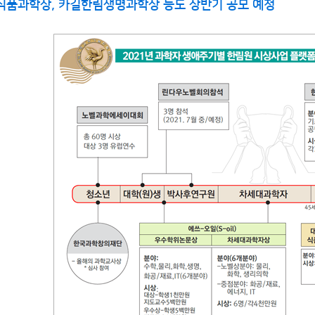
품과학상, 카길한림생명과학상 등도 상반기 공모 예정