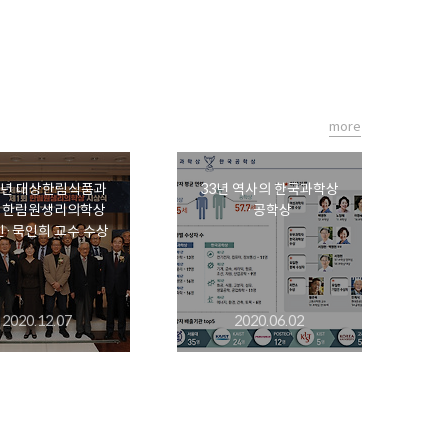
more
0년 대상한림식품과
33년 역사의 한국과학상
·한림원생리의학상
·공학상
·묵인희 교수 수상
2020.12.07
2020.06.02