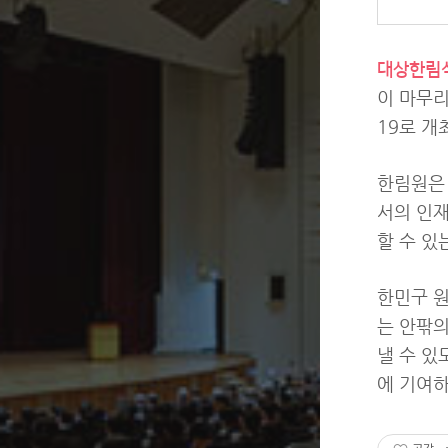
대상한림
이 마무
19로 개
한림원은 
서의 인재
할 수 있
한민구 원
는 안팎의
낼 수 있
에 기여하